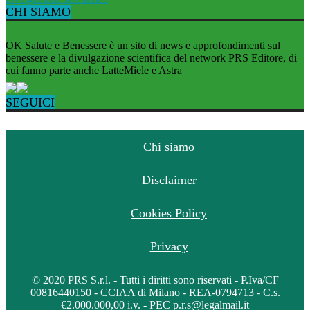
CHI SIAMO
OK Salute e Benessere è un sito di news e approfondimenti sul
benessere e la divulgazione scientifica del network PRS Editore, di
cui fanno parte anche LatteMiele e Astra
SEGUICI
Chi siamo
Disclaimer
Cookies Policy
Privacy
© 2020 PRS S.r.l. - Tutti i diritti sono riservati - P.Iva/CF
00816440150 - CCIAA di Milano - REA-0794713 - C.s.
€2.000.000,00 i.v. - PEC p.r.s@legalmail.it