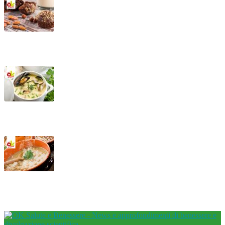
Tortine al cioccolato fondente con nocciole
Vellutata di lattuga con cozze
Mesciua, la tipica zuppa ligure