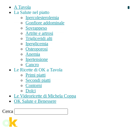
A Tavola
La Salute nel piatto
Ipercolesterolemia
Gonfiore addominale
Sovrappeso
Artrite e artrosi
Trigliceridi alti
Iperglicemia
Osteoporosi
Anemia
Ipertensione
Cancro
Le Ricette di OK a Tavola
Primi piatti
Secondi piatti
Contorni
Dolci
Le Videoricette di Michela Coppa
OK Salute e Benessere
Cerca