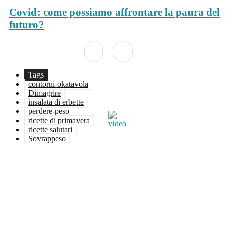
Covid: come possiamo affrontare la paura del
futuro?
Tags
contorni-okatavola
Dimagrire
insalata di erbette
perdere-peso
ricette di primavera
ricette salutari
Sovrappeso
Facebook
Twitter
WhatsApp
Linkedin
Email