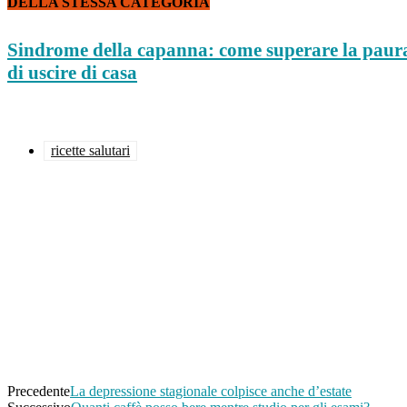
DELLA STESSA CATEGORIA
Sindrome della capanna: come superare la paur
di uscire di casa
ricette salutari
Facebook
Twitter
Pinterest
WhatsApp
Linkedin
Email
Telegram
Precedente
La depressione stagionale colpisce anche d’estate