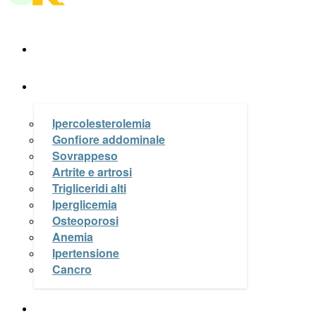
A Tavola
La Salute nel piatto
Ipercolesterolemia
Gonfiore addominale
Sovrappeso
Artrite e artrosi
Trigliceridi alti
Iperglicemia
Osteoporosi
Anemia
Ipertensione
Cancro
Le Ricette di OK a Tavola