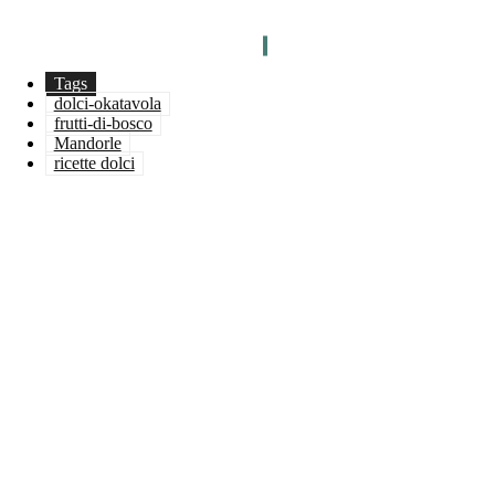
Tags
dolci-okatavola
frutti-di-bosco
Mandorle
ricette dolci