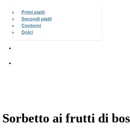
Primi piatti
Secondi piatti
Contorni
Dolci
Le Videoricette di Michela Coppa
OK Salute e Benessere
Sorbetto ai frutti di bo