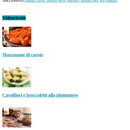
Successivo
Quanti caffè posso bere mentre studio per gli esami?
Videoricette
Marzapane di carote
Cavolfiori e broccoletti alla piemontese