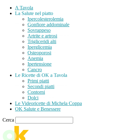
A Tavola
La Salute nel piatto
Ipercolesterolemia
Gonfiore addominale
Sovrappeso
Artrite e artrosi
Trigliceridi alti
Iperglicemia
Osteoporosi
Anemia
Ipertensione
Cancro
Le Ricette di OK a Tavola
Primi piatti
Secondi piatti
Contorni
Dolci
Le Videoricette di Michela Coppa
OK Salute e Benessere
Cerca