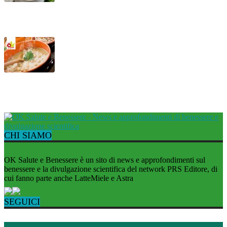
Vellutata di lattuga con cozze
Mesciua, la tipica zuppa ligure
CHI SIAMO
OK Salute e Benessere è un sito di news e approfondimenti sul
benessere e la divulgazione scientifica del network PRS Editore, di
cui fanno parte anche LatteMiele e Astra
SEGUICI