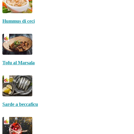
Hummus di ceci
Tofu al Marsala
Sarde a beccaficu