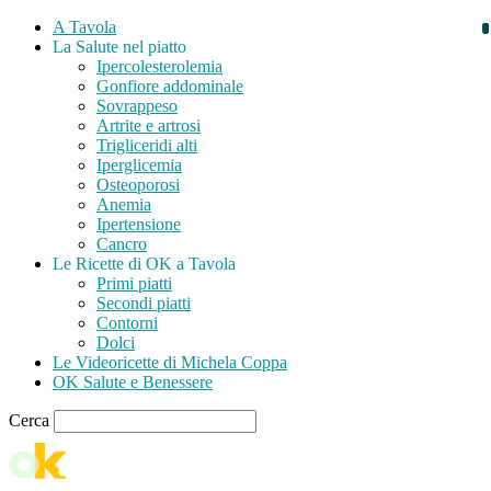
A Tavola
La Salute nel piatto
Ipercolesterolemia
Gonfiore addominale
Sovrappeso
Artrite e artrosi
Trigliceridi alti
Iperglicemia
Osteoporosi
Anemia
Ipertensione
Cancro
Le Ricette di OK a Tavola
Primi piatti
Secondi piatti
Contorni
Dolci
Le Videoricette di Michela Coppa
OK Salute e Benessere
Cerca