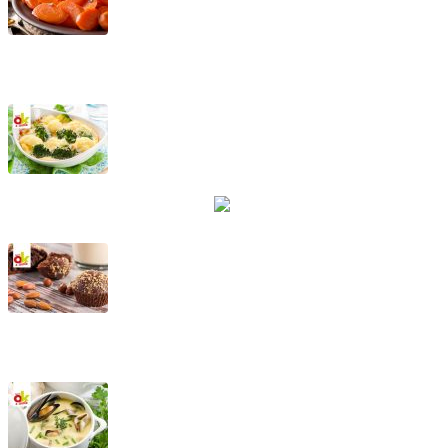
Marzapane di carote
Cavolfiori e broccoletti alla piemontese
Tortine al cioccolato fondente con nocciole