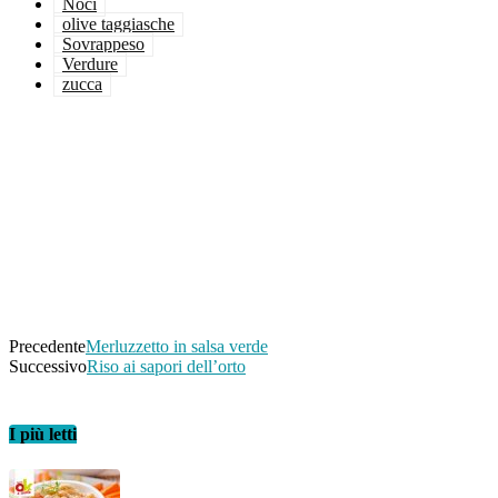
Noci
olive taggiasche
Sovrappeso
Verdure
zucca
Facebook
Twitter
WhatsApp
Linkedin
Email
Telegram
Precedente
Merluzzetto in salsa verde
Successivo
Riso ai sapori dell’orto
I più letti