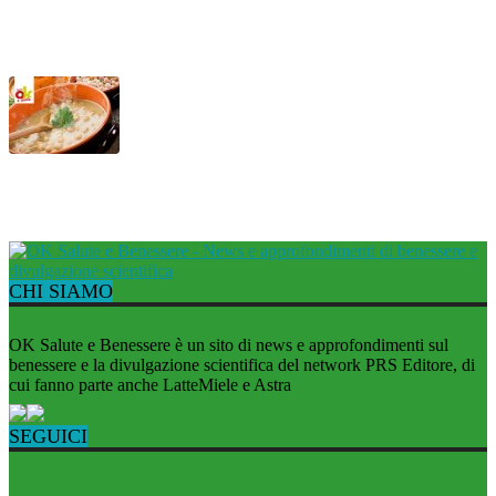
Vellutata di lattuga con cozze
Mesciua, la tipica zuppa ligure
CHI SIAMO
OK Salute e Benessere è un sito di news e approfondimenti sul
benessere e la divulgazione scientifica del network PRS Editore, di
cui fanno parte anche LatteMiele e Astra
SEGUICI