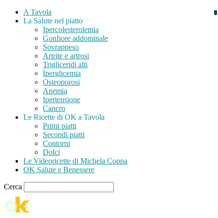
A Tavola
La Salute nel piatto
Ipercolesterolemia
Gonfiore addominale
Sovrappeso
Artrite e artrosi
Trigliceridi alti
Iperglicemia
Osteoporosi
Anemia
Ipertensione
Cancro
Le Ricette di OK a Tavola
Primi piatti
Secondi piatti
Contorni
Dolci
Le Videoricette di Michela Coppa
OK Salute e Benessere
Cerca