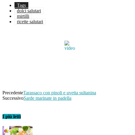
Tags
dolci salutari
mirtilli
ricette salutari
Facebook
Twitter
WhatsApp
Linkedin
Email
Telegram
Precedente
Tarassaco con pinoli e uvetta sultanina
Successivo
Sarde marinate in padella
I più letti