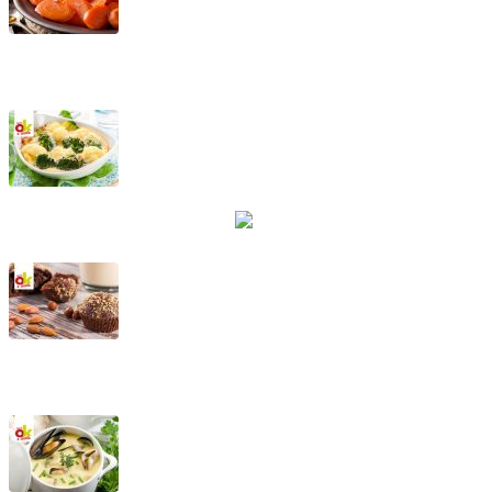
Marzapane di carote
Cavolfiori e broccoletti alla piemontese
Tortine al cioccolato fondente con nocciole