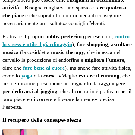
attività
. «Bisogna ritagliarsi uno spazio e
fare qualcosa
che piace
e che soprattutto non richieda di conseguire
necessariamente un risultato» consiglia Merati.
Praticare il proprio
hobby preferito
(per esempio,
contro
lo stress è utile il giardinaggio
), fare
shopping
,
ascoltare
musica
(la cosiddetta
music therapy
, che innesca nel
cervello la produzione di endorfine e
migliora l’umore
,
oltre che
fare bene al cuore
), ma anche fare attività fisica,
come lo
yoga
o la
corsa
. «Meglio
evitare il running
, che
per definizione presuppone un traguardo da raggiungere,
per dedicarsi al jogging
, che al contrario è praticato per il
puro piacere di correre e liberare la mente» precisa
l’esperta.
Il recupero della consapevolezza