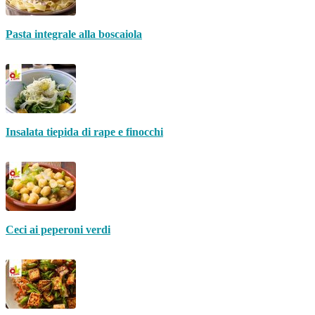
Pasta integrale alla boscaiola
Insalata tiepida di rape e finocchi
Ceci ai peperoni verdi