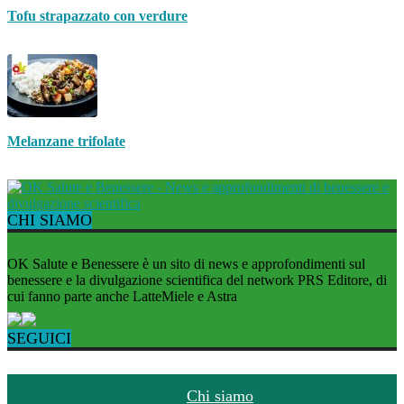
Tofu strapazzato con verdure
Melanzane trifolate
CHI SIAMO
OK Salute e Benessere è un sito di news e approfondimenti sul
benessere e la divulgazione scientifica del network PRS Editore, di
cui fanno parte anche LatteMiele e Astra
SEGUICI
Chi siamo