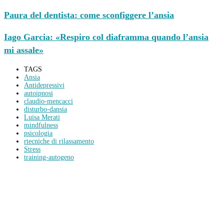
Paura del dentista: come sconfiggere l’ansia
Iago Garcia: «Respiro col diaframma quando l’ansia
mi assale»
TAGS
Ansia
Antidepressivi
autoipnosi
claudio-mencacci
disturbo-dansia
Luisa Merati
mindfulness
psicologia
rtecniche di rilassamento
Stress
training-autogeno
Condividi
Facebook
Twitter