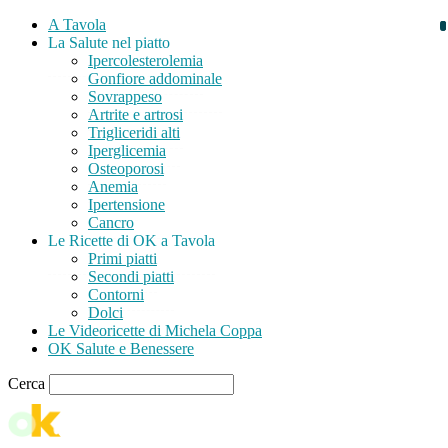
A Tavola
La Salute nel piatto
Ipercolesterolemia
Gonfiore addominale
Sovrappeso
Artrite e artrosi
Trigliceridi alti
Iperglicemia
Osteoporosi
Anemia
Ipertensione
Cancro
Le Ricette di OK a Tavola
Primi piatti
Secondi piatti
Contorni
Dolci
Le Videoricette di Michela Coppa
OK Salute e Benessere
Cerca