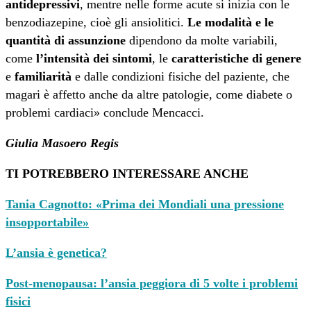
antidepressivi
, mentre nelle forme acute si inizia con le
benzodiazepine, cioè gli ansiolitici.
Le modalità e le
quantità di assunzione
dipendono da molte variabili,
come
l’intensità dei sintomi
, le
caratteristiche di genere
e
familiarità
e dalle condizioni fisiche del paziente, che
magari è affetto anche da altre patologie, come diabete o
problemi cardiaci» conclude Mencacci.
Giulia Masoero Regis
TI POTREBBERO INTERESSARE ANCHE
Tania Cagnotto: «Prima dei Mondiali una pressione
insopportabile»
L’ansia è genetica?
Post-menopausa: l’ansia peggiora di 5 volte i problemi
fisici