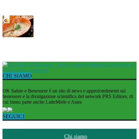
Vellutata di lattuga con cozze
Mesciua, la tipica zuppa ligure
CHI SIAMO
OK Salute e Benessere è un sito di news e approfondimenti sul
benessere e la divulgazione scientifica del network PRS Editore, di
cui fanno parte anche LatteMiele e Astra
SEGUICI
Chi siamo