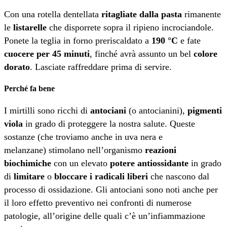
Con una rotella dentellata
ritagliate dalla pasta
rimanente
le
listarelle
che disporrete sopra il ripieno incrociandole.
Ponete la teglia in forno preriscaldato a
190 °C
e fate
cuocere per 45 minuti
, finché avrà assunto un bel
colore
dorato
. Lasciate raffreddare prima di servire.
Perché fa bene
I mirtilli sono ricchi di
antociani
(o antocianini),
pigmenti
viola
in grado di proteggere la nostra salute. Queste
sostanze (che troviamo anche in uva nera e
melanzane) stimolano nell’organismo
reazioni
biochimiche
con un elevato
potere antiossidante
in grado
di
limitare
o
bloccare i radicali liberi
che nascono dal
processo di ossidazione. Gli antociani sono noti anche per
il loro effetto preventivo nei confronti di numerose
patologie, all’origine delle quali c’è un’infiammazione