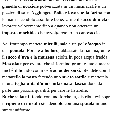
granella di
nocciole
polverizzata in un macinacaffè e un
pizzico di
sale
. Aggiungete
l’olio
e
lavorate la farina
con
le mani facendolo assorbire bene. Unite il
succo di mela
e
lavorate velocemente fino a quando non otterrete un
impasto morbido
, che avvolgerete in un canovaccio.
Nel frattempo mettete
mirtilli
,
sale
e un po’
d’acqua
in
una
pentola
. Portate a
bollore
, abbassate la fiamma, unite
il
succo d’uva
e la
maizena
sciolta in poca acqua fredda.
Mescolate
per evitare che si formino grumi e fate
cuocere
finché il liquido comincerà ad
addensarsi
. Stendete con il
mattarello la
pasta
facendo uno
strato sottile
e mettetela
in una
teglia unta d’olio
e
infarinata
, lasciandone da
parte una piccola quantità per fare le listarelle.
Bucherellate
il fondo con una forchetta, distribuitevi sopra
il
ripieno di mirtilli
stendendolo con una
spatola
in uno
strato uniforme.