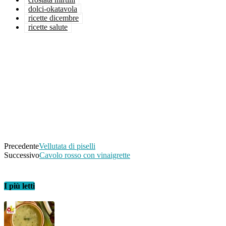
dolci-okatavola
ricette dicembre
ricette salute
Facebook
Twitter
WhatsApp
Linkedin
Email
Telegram
Precedente
Vellutata di piselli
Successivo
Cavolo rosso con vinaigrette
I più letti