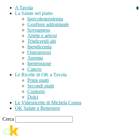
A Tavola
La Salute nel piatto
Ipercolesterolemia
Gonfiore addominale
Sovrappeso
Artrite e artrosi
Trigliceridi alti
Iperglicemia
Osteoporosi
Anemia
Ipertensione
Cancro
Le Ricette di OK a Tavola
Primi piatti
Secondi piatti
Contorni
Dolci
Le Videoricette di Michela Coppa
OK Salute e Benessere
Cerca