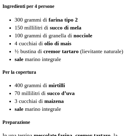
Ingredienti per 4 persone
300 grammi di
farina tipo 2
150 millilitri di
succo di mela
100 grammi di granella di
nocciole
4 cucchiai di
olio di mais
½ bustina di
cremor tartaro
(lievitante naturale)
sale
marino integrale
Per la copertura
400 grammi di
mirtilli
70 millilitri di
succo d’uva
3 cucchiai di
maizena
sale
marino integrale
Preparazione
In una terrina
mescolate farina
,
cremor tartaro
, la