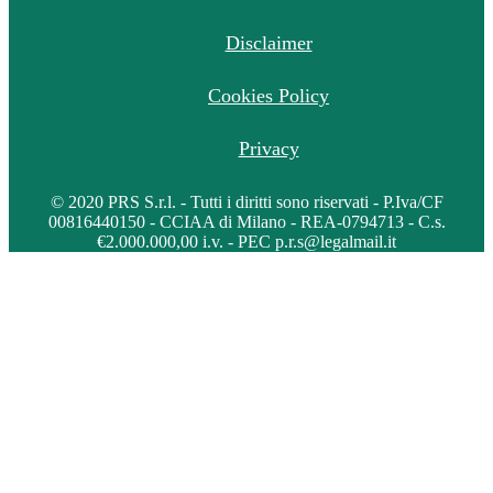
Disclaimer
Cookies Policy
Privacy
© 2020 PRS S.r.l. - Tutti i diritti sono riservati - P.Iva/CF
00816440150 - CCIAA di Milano - REA-0794713 - C.s.
€2.000.000,00 i.v. - PEC p.r.s@legalmail.it