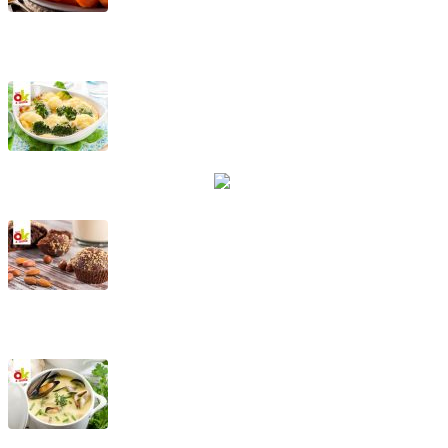
Marzapane di carote
Cavolfiori e broccoletti alla piemontese
Tortine al cioccolato fondente con nocciole