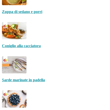
Zuppa di sedano e porri
Coniglio alla cacciatora
Sarde marinate in padella