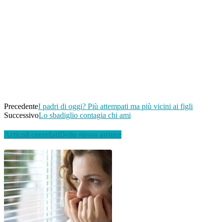
Condividi
Facebook
Twitter
Pinterest
WhatsApp
Linkedin
Email
Telegram
Precedente
I padri di oggi? Più attempati ma più vicini ai figli
Successivo
Lo sbadiglio contagia chi ami
Articoli correlati
Dello stesso autore