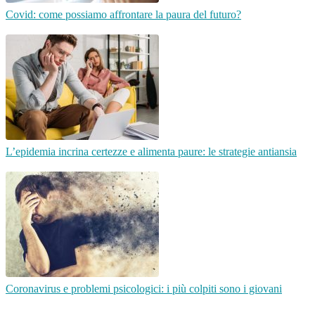
Covid: come possiamo affrontare la paura del futuro?
L’epidemia incrina certezze e alimenta paure: le strategie antiansia
Coronavirus e problemi psicologici: i più colpiti sono i giovani