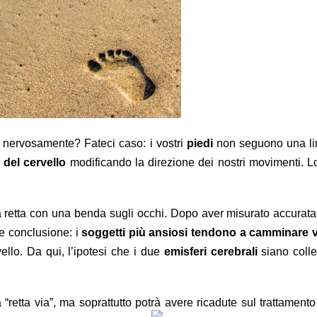
o nervosamente? Fateci caso: i vostri
piedi
non seguono una lin
 del cervello
modificando la direzione dei nostri movimenti. 
a retta con una benda sugli occhi. Dopo aver misurato accuratam
te conclusione: i
soggetti più ansiosi tendono a camminare v
ello. Da qui, l’ipotesi che i due
emisferi cerebrali
siano colle
 “retta via”, ma soprattutto potrà avere ricadute sul trattament