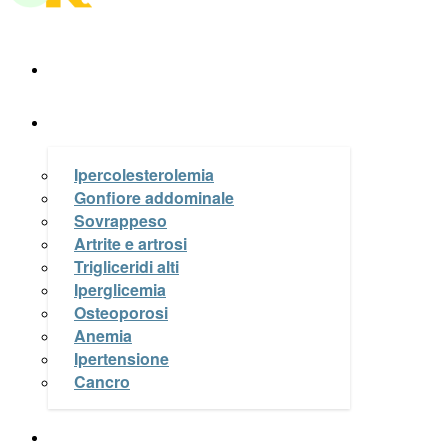
A Tavola
La Salute nel piatto
Ipercolesterolemia
Gonfiore addominale
Sovrappeso
Artrite e artrosi
Trigliceridi alti
Iperglicemia
Osteoporosi
Anemia
Ipertensione
Cancro
Le Ricette di OK a Tavola