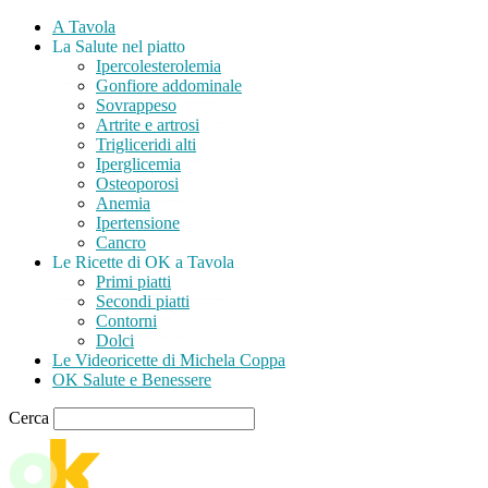
A Tavola
La Salute nel piatto
Ipercolesterolemia
Gonfiore addominale
Sovrappeso
Artrite e artrosi
Trigliceridi alti
Iperglicemia
Osteoporosi
Anemia
Ipertensione
Cancro
Le Ricette di OK a Tavola
Primi piatti
Secondi piatti
Contorni
Dolci
Le Videoricette di Michela Coppa
OK Salute e Benessere
Cerca