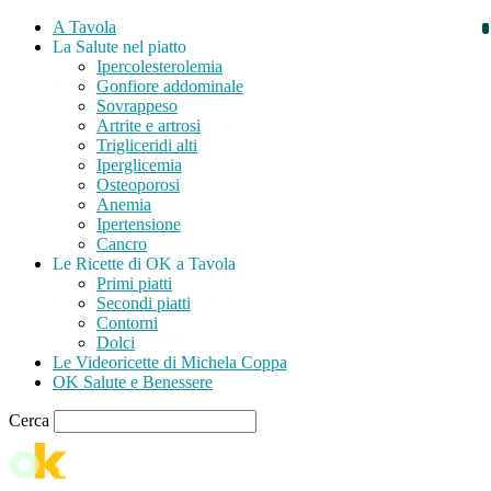
A Tavola
La Salute nel piatto
Ipercolesterolemia
Gonfiore addominale
Sovrappeso
Artrite e artrosi
Trigliceridi alti
Iperglicemia
Osteoporosi
Anemia
Ipertensione
Cancro
Le Ricette di OK a Tavola
Primi piatti
Secondi piatti
Contorni
Dolci
Le Videoricette di Michela Coppa
OK Salute e Benessere
Cerca