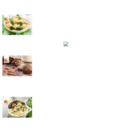
Marzapane di carote
Cavolfiori e broccoletti alla piemontese
Tortine al cioccolato fondente con nocciole
Vellutata di lattuga con cozze