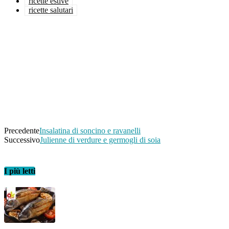
ricette estive
ricette salutari
Facebook
Twitter
WhatsApp
Linkedin
Email
Telegram
Precedente
Insalatina di soncino e ravanelli
Successivo
Julienne di verdure e germogli di soia
I più letti