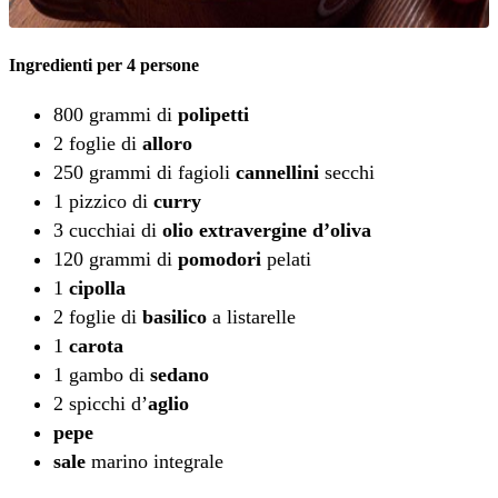
Ingredienti per 4 persone
800 grammi di
polipetti
2 foglie di
alloro
250 grammi di fagioli
cannellini
secchi
1 pizzico di
curry
3 cucchiai di
olio extravergine d’oliva
120 grammi di
pomodori
pelati
1
cipolla
2 foglie di
basilico
a listarelle
1
carota
1 gambo di
sedano
2 spicchi d’
aglio
pepe
sale
marino integrale