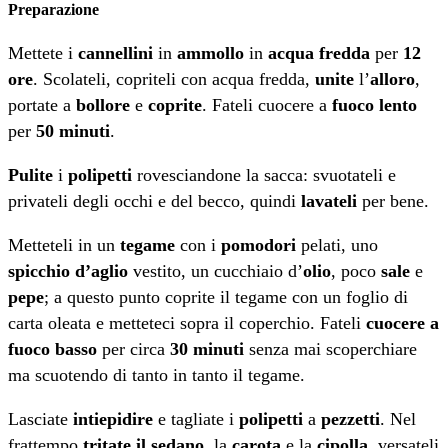
Preparazione
Mettete i
cannellini
in
ammollo
in
acqua fredda
per
12
ore
. Scolateli, copriteli con acqua fredda,
unite
l’
alloro
,
portate a
bollore
e
coprite
. Fateli cuocere a
fuoco lento
per
50 minuti
.
Pulite
i
polipetti
rovesciandone la sacca: svuotateli e
privateli degli occhi e del becco, quindi
lavateli
per bene.
Metteteli in un
tegame
con i
pomodori
pelati, uno
spicchio d’aglio
vestito, un cucchiaio d’
olio
, poco
sale
e
pepe
; a questo punto coprite il tegame con un foglio di
carta oleata e metteteci sopra il coperchio. Fateli
cuocere a
fuoco basso
per circa
30 minuti
senza mai scoperchiare
ma scuotendo di tanto in tanto il tegame.
Lasciate
intiepidire
e tagliate i
polipetti
a
pezzetti
. Nel
frattempo
tritate il sedano
, la
carota
e la
cipolla
, versateli