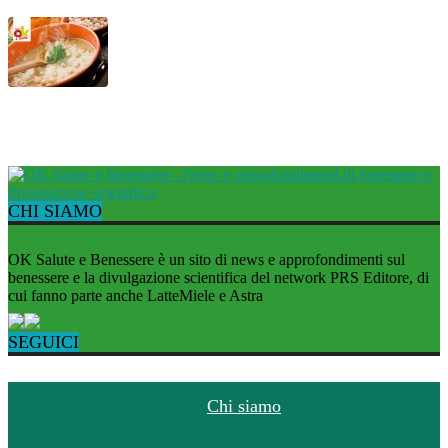
Mesciua, la tipica zuppa ligure
CHI SIAMO
OK Salute e Benessere è un sito di news e approfondimenti sul
benessere e la divulgazione scientifica del network PRS Editore, di
cui fanno parte anche LatteMiele e Astra
SEGUICI
Chi siamo