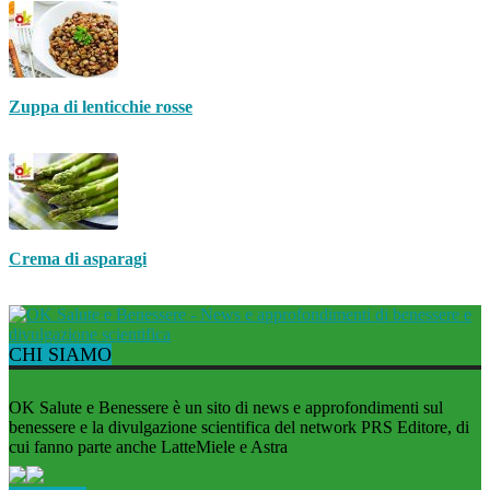
Zuppa di lenticchie rosse
Crema di asparagi
CHI SIAMO
OK Salute e Benessere è un sito di news e approfondimenti sul
benessere e la divulgazione scientifica del network PRS Editore, di
cui fanno parte anche LatteMiele e Astra