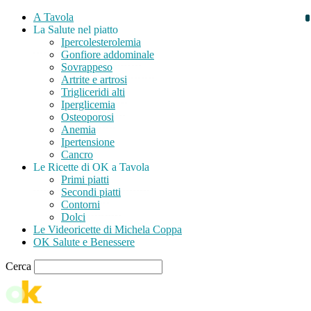
A Tavola
La Salute nel piatto
Ipercolesterolemia
Gonfiore addominale
Sovrappeso
Artrite e artrosi
Trigliceridi alti
Iperglicemia
Osteoporosi
Anemia
Ipertensione
Cancro
Le Ricette di OK a Tavola
Primi piatti
Secondi piatti
Contorni
Dolci
Le Videoricette di Michela Coppa
OK Salute e Benessere
Cerca