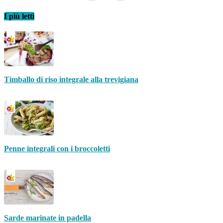
I più letti
Timballo di riso integrale alla trevigiana
Penne integrali con i broccoletti
Sarde marinate in padella