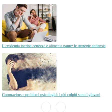
L’epidemia incrina certezze e alimenta paure: le strategie antiansia
Coronavirus e problemi psicologici: i più colpiti sono i giovani