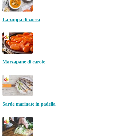
La zuppa di zucca
Marzapane di carote
Sarde marinate in padella