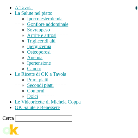
A Tavola
La Salute nel piatto
Ipercolesterolemia
Gonfiore addominale
Sovrappeso
Artrite e artrosi
Trigliceridi alti
Iperglicemia
Osteoporosi
Anemia
Ipertensione
Cancro
Le Ricette di OK a Tavola
Primi piatti
Secondi piatti
Contorni
Dolci
Le Videoricette di Michela Coppa
OK Salute e Benessere
Cerca