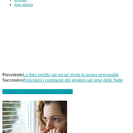
stati-dansia
Condividi
Facebook
Twitter
WhatsApp
Linkedin
Email
Telegram
Precedente
La foto profilo sui social rivela la nostra personalità
Successivo
Pericolosi i commenti dei genitori sul peso delle figlie
Articoli correlati
Dello stesso autore