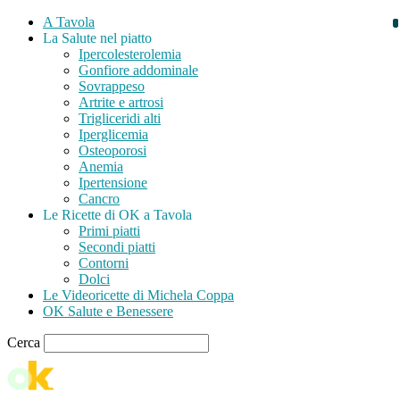
A Tavola
La Salute nel piatto
Ipercolesterolemia
Gonfiore addominale
Sovrappeso
Artrite e artrosi
Trigliceridi alti
Iperglicemia
Osteoporosi
Anemia
Ipertensione
Cancro
Le Ricette di OK a Tavola
Primi piatti
Secondi piatti
Contorni
Dolci
Le Videoricette di Michela Coppa
OK Salute e Benessere
Cerca