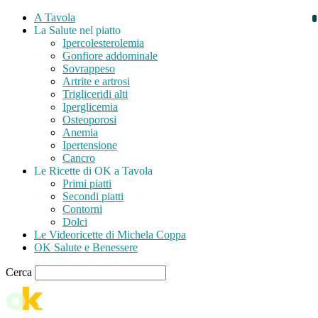
A Tavola
La Salute nel piatto
Ipercolesterolemia
Gonfiore addominale
Sovrappeso
Artrite e artrosi
Trigliceridi alti
Iperglicemia
Osteoporosi
Anemia
Ipertensione
Cancro
Le Ricette di OK a Tavola
Primi piatti
Secondi piatti
Contorni
Dolci
Le Videoricette di Michela Coppa
OK Salute e Benessere
Cerca