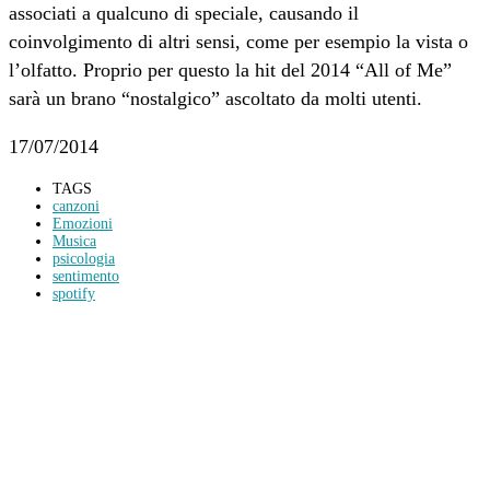
associati a qualcuno di speciale, causando il
coinvolgimento di altri sensi, come per esempio la vista o
l’olfatto. Proprio per questo la hit del 2014 “All of Me”
sarà un brano “nostalgico” ascoltato da molti utenti.
17/07/2014
TAGS
canzoni
Emozioni
Musica
psicologia
sentimento
spotify
Condividi
Facebook
Twitter
WhatsApp
Linkedin
Email