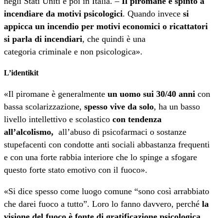
negli Stati Uniti e poi in Italia. –
Il piromane è spinto a
incendiare da motivi psicologici
. Quando invece
si
appicca un incendio per motivi economici o ricattatori
si parla di incendiari
, che quindi è una
categoria criminale e non psicologica».
L’identikit
«Il piromane è generalmente
un uomo sui 30/40 anni
con
bassa scolarizzazione,
spesso vive da solo
, ha un basso
livello intellettivo e scolastico
con tendenza
all’alcolismo,
all’abuso di psicofarmaci o sostanze
stupefacenti con condotte anti sociali abbastanza frequenti
e con una forte rabbia interiore che lo spinge a sfogare
questo forte stato emotivo con il fuoco».
«Si dice spesso come luogo comune “sono così arrabbiato
che darei fuoco a tutto”. Loro lo fanno davvero, perché
la
visione del fuoco è fonte di gratificazione psicologica