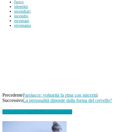
fuoco
identikit
incendiari
incendio
piromani
piromania
Condividi
Facebook
Twitter
WhatsApp
Linkedin
Email
Telegram
Precedente
Parolacce: volgarità fa rima con sincerità
Successivo
La personalità dipende dalla forma del cervello?
Articoli correlati
Dello stesso autore