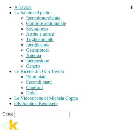
A Tavola
La Salute nel piatto
Ipercolesterolemia
Gonfiore addominale
Sovrappeso
Artrite e artrosi
Trigliceridi alti
Iperglicemia
Osteoporosi
Anemia
Ipertensione
Cancro
Le Ricette di OK a Tavola
Primi piatti
Secondi piatti
Contorni
Dolci
Le Videoricette di Michela Coppa
OK Salute e Benessere
Cerca