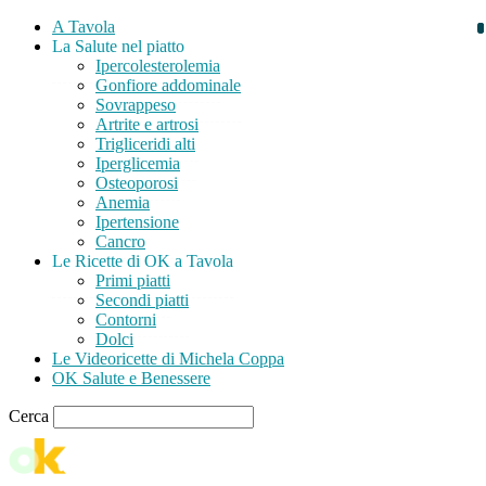
A Tavola
La Salute nel piatto
Ipercolesterolemia
Gonfiore addominale
Sovrappeso
Artrite e artrosi
Trigliceridi alti
Iperglicemia
Osteoporosi
Anemia
Ipertensione
Cancro
Le Ricette di OK a Tavola
Primi piatti
Secondi piatti
Contorni
Dolci
Le Videoricette di Michela Coppa
OK Salute e Benessere
Cerca