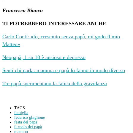
Francesco Bianco
TI POTREBBERO INTERESSARE ANCHE
Carlo Conti: «Io, cresciuto senza papà, mi godo il mio
Matteo»
Neopapà, 1 su 10 è ansioso e depresso
Senti chi parla: mamma e papà lo fanno in modo diverso
Tre papà sperimentano la fatica della gravidanza
TAGS
famiglia
federico ghiglione
festa del papà
il ruolo dei papà
mammo