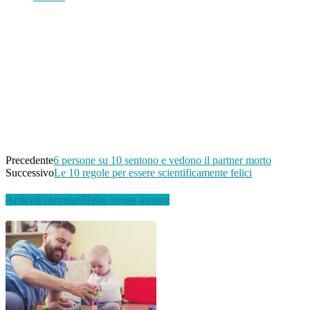
Condividi
Facebook
Twitter
WhatsApp
Linkedin
Email
Telegram
Precedente
6 persone su 10 sentono e vedono il partner morto
Successivo
Le 10 regole per essere scientificamente felici
Articoli correlati
Dello stesso autore