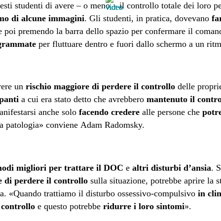
sti studenti di avere – o meno – il controllo totale dei loro pe
itmo di alcune immagini
. Gli studenti, in pratica, dovevano
far
 poi premendo la barra dello spazio per confermare il coman
grammate
per fluttuare dentro e fuori dallo schermo a un ritm
vere un
rischio maggiore di perdere il controllo
delle propri
ipanti
a cui era stato detto che avrebbero
mantenuto il contro
anifestarsi anche solo
facendo credere
alle persone che
potr
lla patologia» conviene Adam Radomsky.
odi migliori per trattare il DOC
e
altri disturbi d’ansia
. 
e
di perdere il controllo
sulla situazione, potrebbe aprire la s
nsia. «Quando trattiamo il disturbo ossessivo-compulsivo
in cli
l controllo
e questo potrebbe
ridurre i loro sintomi
».