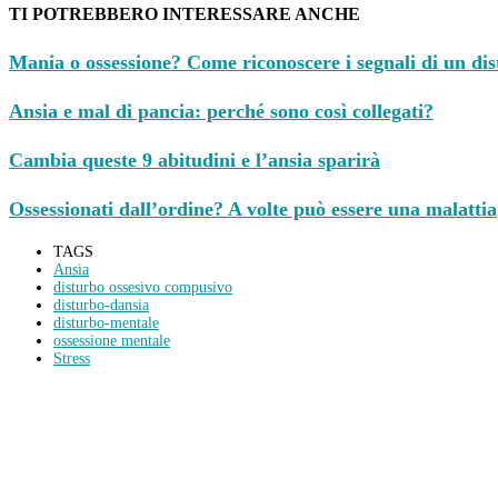
TI POTREBBERO INTERESSARE ANCHE
Mania o ossessione? Come riconoscere i segnali di un di
Ansia e mal di pancia: perché sono così collegati?
Cambia queste 9 abitudini e l’ansia sparirà
Ossessionati dall’ordine? A volte può essere una malattia
TAGS
Ansia
disturbo ossesivo compusivo
disturbo-dansia
disturbo-mentale
ossessione mentale
Stress
Condividi
Facebook
Twitter