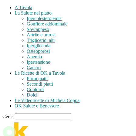
A Tavola
La Salute nel piatto
Ipercolesterolemia
Gonfiore addominale
Sovrappeso
Artrite e artrosi
Trigliceridi alti
Iperglicemia
Osteoporosi
Anemia
Ipertensione
Cancro
Le Ricette di OK a Tavola
Primi piatti
Secondi piatti
Contorni
Dolci
Le Videoricette di Michela Coppa
OK Salute e Benessere
Cerca