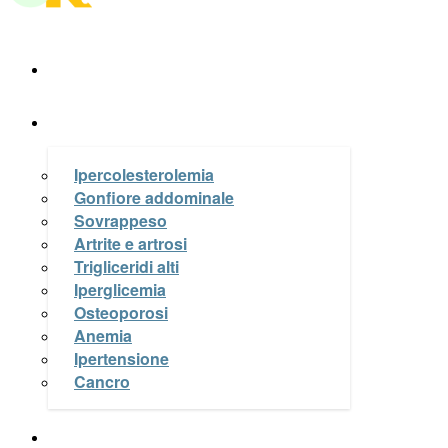
A Tavola
La Salute nel piatto
Ipercolesterolemia
Gonfiore addominale
Sovrappeso
Artrite e artrosi
Trigliceridi alti
Iperglicemia
Osteoporosi
Anemia
Ipertensione
Cancro
Le Ricette di OK a Tavola