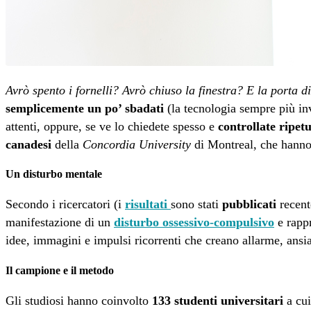
Avrò spento i fornelli?
Avrò chiuso la finestra?
E la porta d
semplicemente un po’ sbadati
(la tecnologia sempre più inv
attenti, oppure, se ve lo chiedete spesso e
controllate ripet
canadesi
della
Concordia University
di Montreal, che hann
Un disturbo mentale
Secondo i ricercatori (i
risultati
sono stati
pubblicati
recent
manifestazione di un
disturbo ossessivo-compulsivo
e rapp
idee, immagini e impulsi ricorrenti che creano allarme, ansia
Il campione e il metodo
Gli studiosi hanno coinvolto
133 studenti universitari
a cui