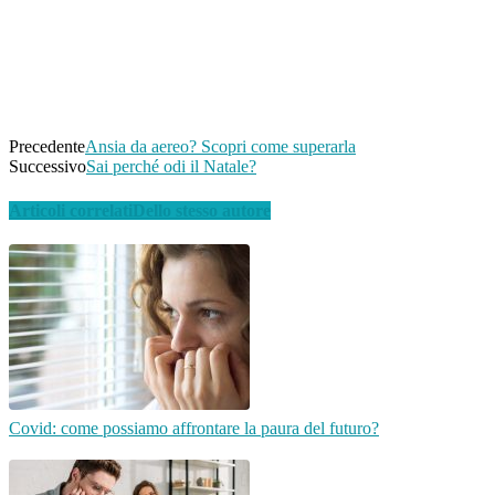
Pinterest
WhatsApp
Linkedin
Email
Telegram
Precedente
Ansia da aereo? Scopri come superarla
Successivo
Sai perché odi il Natale?
Articoli correlati
Dello stesso autore
Covid: come possiamo affrontare la paura del futuro?