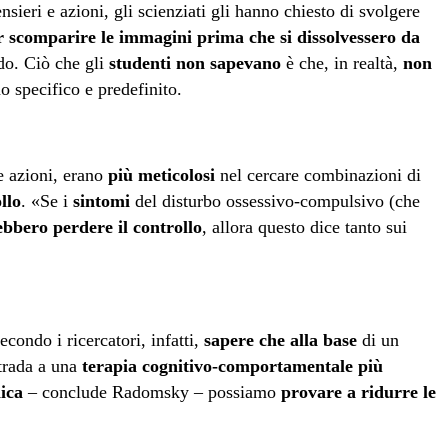
nsieri e azioni, gli scienziati gli hanno chiesto di svolgere
 scomparire le immagini prima che si dissolvessero da
do. Ciò che gli
studenti non sapevano
è che, in realtà,
non
o specifico e predefinito.
e azioni, erano
più meticolosi
nel cercare combinazioni di
llo
. «Se i
sintomi
del disturbo ossessivo-compulsivo (che
ebbero perdere il controllo
, allora questo dice tanto sui
Secondo i ricercatori, infatti,
sapere che alla base
di un
trada a una
terapia cognitivo-comportamentale più
nica
– conclude Radomsky – possiamo
provare a ridurre le