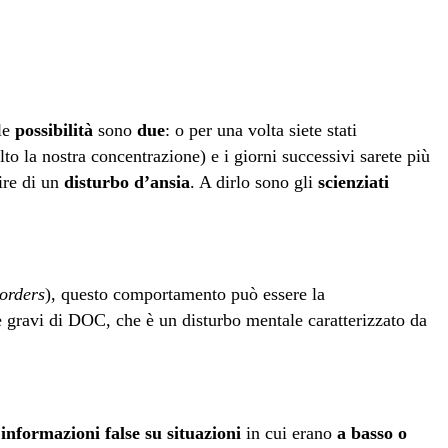
le
possibilità
sono
due
: o per una volta siete stati
to la nostra concentrazione) e i giorni successivi sarete più
ire di un
disturbo d’ansia
. A dirlo sono gli
scienziati
orders
), questo comportamento può essere la
 gravi di DOC, che è un disturbo mentale caratterizzato da
informazioni false su situazioni
in cui erano
a basso o