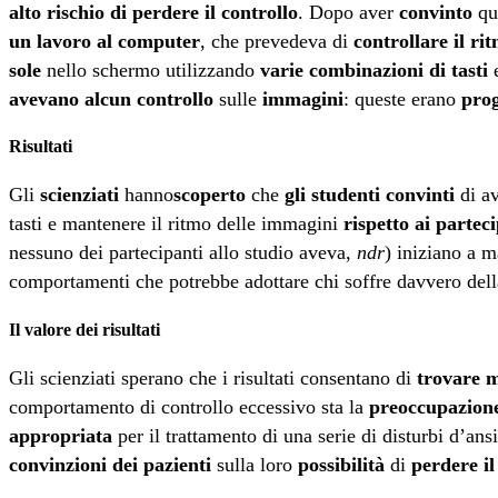
alto rischio di perdere il controllo
. Dopo aver
convinto
que
un lavoro al computer
, che prevedeva di
controllare il r
sole
nello schermo utilizzando
varie combinazioni di tasti
e
avevano alcun controllo
sulle
immagini
: queste erano
pro
Risultati
Gli
scienziati
hanno
scoperto
che
gli studenti convinti
di a
tasti e mantenere il ritmo delle immagini
rispetto ai partec
nessuno dei partecipanti allo studio aveva,
ndr
) iniziano a m
comportamenti che potrebbe adottare chi soffre davvero de
Il valore dei risultati
Gli scienziati sperano che i risultati consentano di
trovare m
comportamento di controllo eccessivo sta la
preoccupazion
appropriata
per il trattamento di una serie di disturbi d’a
convinzioni dei pazienti
sulla loro
possibilità
di
perdere
i