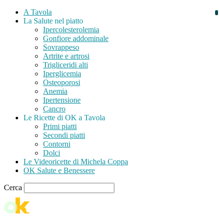
A Tavola
La Salute nel piatto
Ipercolesterolemia
Gonfiore addominale
Sovrappeso
Artrite e artrosi
Trigliceridi alti
Iperglicemia
Osteoporosi
Anemia
Ipertensione
Cancro
Le Ricette di OK a Tavola
Primi piatti
Secondi piatti
Contorni
Dolci
Le Videoricette di Michela Coppa
OK Salute e Benessere
Cerca