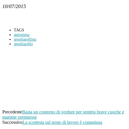
10/07/2015
TAGS
autostima
spogliarellista
spogliarello
Condividi
Facebook
Twitter
WhatsApp
Linkedin
Email
Telegram
Precedente
Basta un contorno di verdure per sentirsi brave cuoche e
mamme premurose
Successivo
La scortesia sul posto di lavoro è contagiosa