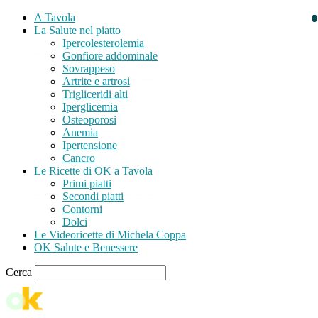
A Tavola
La Salute nel piatto
Ipercolesterolemia
Gonfiore addominale
Sovrappeso
Artrite e artrosi
Trigliceridi alti
Iperglicemia
Osteoporosi
Anemia
Ipertensione
Cancro
Le Ricette di OK a Tavola
Primi piatti
Secondi piatti
Contorni
Dolci
Le Videoricette di Michela Coppa
OK Salute e Benessere
Cerca