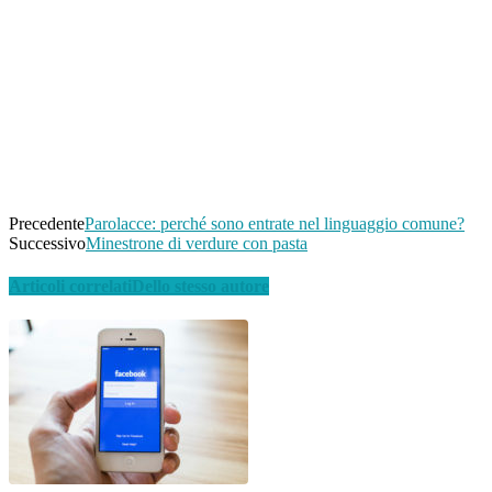
Condividi
Facebook
Twitter
WhatsApp
Linkedin
Email
Telegram
Precedente
Parolacce: perché sono entrate nel linguaggio comune?
Successivo
Minestrone di verdure con pasta
Articoli correlati
Dello stesso autore