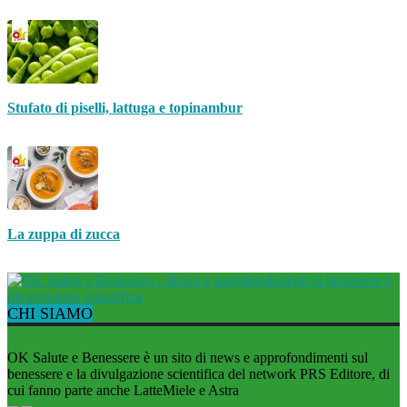
Stufato di piselli, lattuga e topinambur
La zuppa di zucca
CHI SIAMO
OK Salute e Benessere è un sito di news e approfondimenti sul
benessere e la divulgazione scientifica del network PRS Editore, di
cui fanno parte anche LatteMiele e Astra