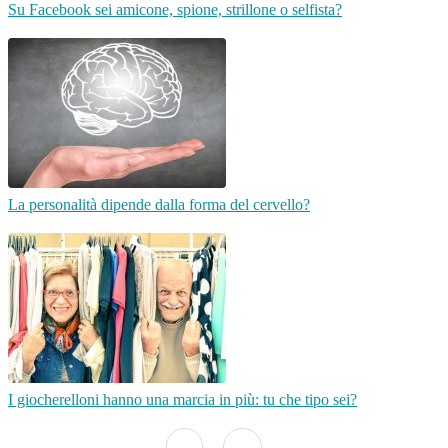
Su Facebook sei amicone, spione, strillone o selfista?
La personalità dipende dalla forma del cervello?
I giocherelloni hanno una marcia in più: tu che tipo sei?