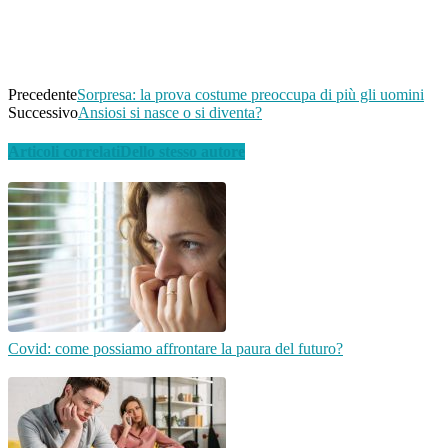
Linkedin
Email
Telegram
Precedente
Sorpresa: la prova costume preoccupa di più gli uomini
Successivo
Ansiosi si nasce o si diventa?
Articoli correlati
Dello stesso autore
Covid: come possiamo affrontare la paura del futuro?