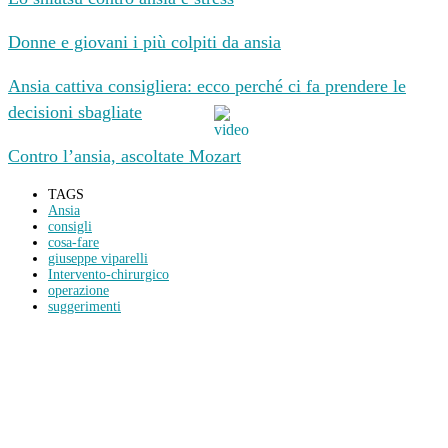
Donne e giovani i più colpiti da ansia
Ansia cattiva consigliera: ecco perché ci fa prendere le
decisioni sbagliate
Contro l’ansia, ascoltate Mozart
TAGS
Ansia
consigli
cosa-fare
giuseppe viparelli
Intervento-chirurgico
operazione
suggerimenti
Condividi
Facebook
Twitter
WhatsApp