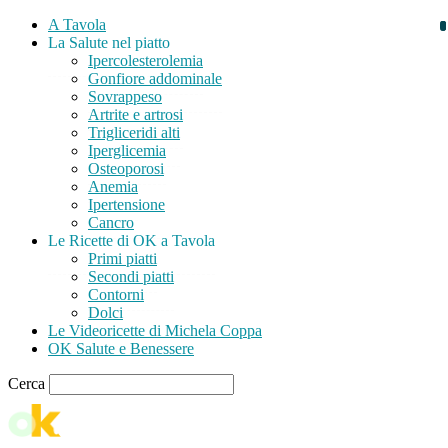
A Tavola
La Salute nel piatto
Ipercolesterolemia
Gonfiore addominale
Sovrappeso
Artrite e artrosi
Trigliceridi alti
Iperglicemia
Osteoporosi
Anemia
Ipertensione
Cancro
Le Ricette di OK a Tavola
Primi piatti
Secondi piatti
Contorni
Dolci
Le Videoricette di Michela Coppa
OK Salute e Benessere
Cerca