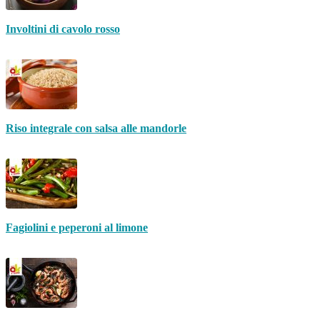
Involtini di cavolo rosso
Riso integrale con salsa alle mandorle
Fagiolini e peperoni al limone