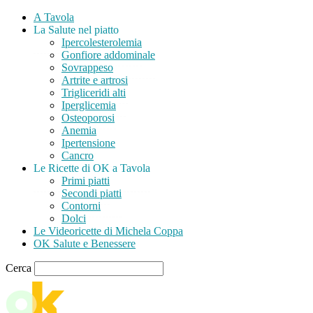
A Tavola
La Salute nel piatto
Ipercolesterolemia
Gonfiore addominale
Sovrappeso
Artrite e artrosi
Trigliceridi alti
Iperglicemia
Osteoporosi
Anemia
Ipertensione
Cancro
Le Ricette di OK a Tavola
Primi piatti
Secondi piatti
Contorni
Dolci
Le Videoricette di Michela Coppa
OK Salute e Benessere
Cerca