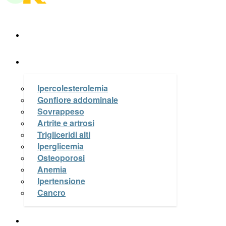
A Tavola
La Salute nel piatto
Ipercolesterolemia
Gonfiore addominale
Sovrappeso
Artrite e artrosi
Trigliceridi alti
Iperglicemia
Osteoporosi
Anemia
Ipertensione
Cancro
Le Ricette di OK a Tavola