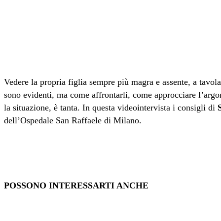
Twitter
Pinterest
WhatsApp
Linkedin
Email
Telegram
Vedere la propria figlia sempre più magra e assente, a tavola
sono evidenti, ma come affrontarli, come approcciare l’argom
la situazione, è tanta. In questa videointervista i consigli di
dell’Ospedale San Raffaele di Milano.
POSSONO INTERESSARTI ANCHE