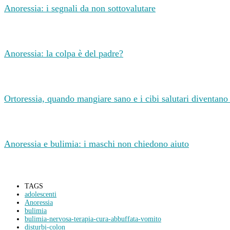
Anoressia: i segnali da non sottovalutare
Anoressia: la colpa è del padre?
Ortoressia, quando mangiare sano e i cibi salutari diventano
Anoressia e bulimia: i maschi non chiedono aiuto
TAGS
adolescenti
Anoressia
bulimia
bulimia-nervosa-terapia-cura-abbuffata-vomito
disturbi-colon