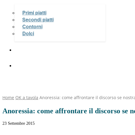
Primi piatti
Secondi piatti
Contorni
Dolci
Le Videoricette di Michela Coppa
OK Salute e Benessere
Home
OK a tavola
Anoressia: come affrontare il discorso se nostr
Anoressia: come affrontare il discorso se n
23 Settembre 2015
Facebook