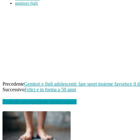
genitori-figli
Condividi
Facebook
Twitter
Pinterest
WhatsApp
Linkedin
Email
Telegram
Precedente
Genitori e figli adolescenti: fare sport insieme favorisce il 
Successivo
Felici e in forma a 50 anni
Articoli correlati
Dello stesso autore